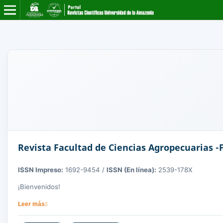
Revista Facultad de Ciencias Agropecuarias 
ISSN Impreso:
1692-9454 /
ISSN (En línea):
2539-178X
¡Bienvenidos!
La revista
FAGROPEC
, editada por la Universidad de la Amazoni
Leer más
revista fomenta la difusión del conocimiento científico, sin cost