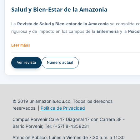
Salud y Bien-Estar de la Amazonia
La
Revista de Salud y Bien-estar de la Amazonia
se consolida co
rigurosa y de impacto en los campos de la
Enfermería
y la
Psico
conocimiento científico y apoyar la formación de profesionales 
Leer más
Nuestro compromiso es ser un puente entre la academia y la socie
colectivo, y el desarrollo social sostenible, bajo los más altos e
Ver revista
Número actual
© 2019 uniamazonia.edu.co. Todos los derechos
reservados. |
Política de Privacidad
Campus Porvenir Calle 17 Diagonal 17 con Carrera 3F -
Barrio Porvenir, Tel: (+57) 8-4358231
Atención Público: Lunes a Viernes de 7:30 a.m. a 11:30