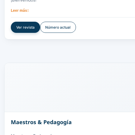
¡Bienvenidos!
La revista
FACCEA
, editada por la Universidad de la Amazonia, 
Leer más
Administrativas. Está dirigida a la comunidad científica naciona
calidad, garantizando la difusión de investigaciones relevantes.
Ver revista
Número actual
No se realizan cobros por recepción, evaluación o publicación de
revistafaccea@uniamazonia.edu.co
o mediante la plataforma
Maestros & Pedagogía