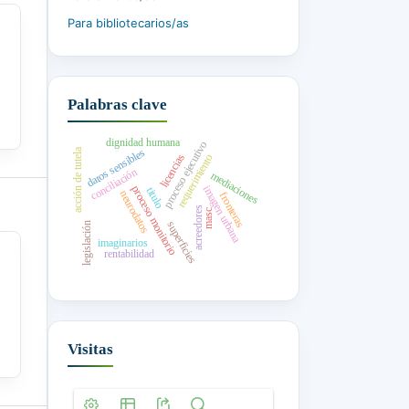
Para bibliotecarios/as
Palabras clave
dignidad humana
proceso ejecutivo
acción de tutela
datos sensibles
licencias
requerimiento
conciliación
mediaciones
proceso monitorio
imagen urbana
titulo
neurodatos
fronteras
acreedores
masc
superficies
legislación
imaginarios
rentabilidad
Visitas