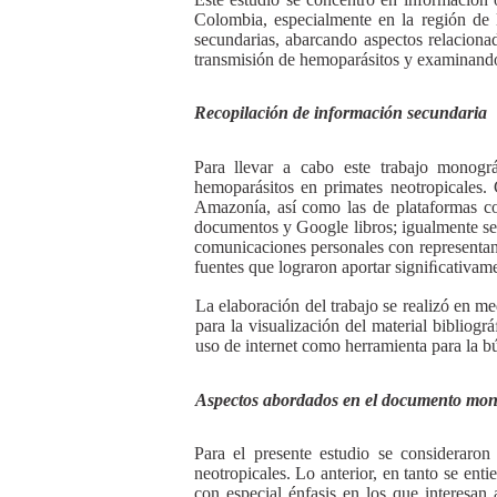
Colombia, especialmente en la región de 
secundarias, abarcando aspectos relacionad
transmisión de hemoparásitos y examinando e
Recopilación de información secundaria
Para llevar a cabo este trabajo monográ
hemoparásitos en primates neotropicales.
Amazonía, así como las de plataformas c
documentos y Google libros; igualmente se 
comunicaciones personales con representante
fuentes que lograron aportar signiﬁcativamen
La elaboración del trabajo se realizó en 
para la visualización del material bibliog
uso de internet como herramienta para la 
Aspectos abordados en el documento mo
Para el presente estudio se consideraron
neotropicales. Lo anterior, en tanto se en
con especial énfasis en los que interesan 