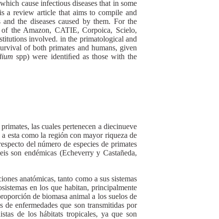
 which cause infectious diseases that in some
is a review article that aims to compile and
es and the diseases caused by them. For the
ty of the Amazon, CATIE, Corpoica, Scielo,
itutions involved. in the primatological and
 survival of both primates and humans, given
dium
spp) were identiﬁed as those with the
rimates, las cuales pertenecen a diecinueve
a a esta como la región con mayor riqueza de
respecto del número de especies de primates
 seis son endémicas (Echeverry y Castañeda,
ciones anatómicas, tanto como a sus sistemas
cosistemas en los que habitan, principalmente
 proporción de biomasa animal a los suelos de
es de enfermedades que son transmitidas por
tas de los hábitats tropicales, ya que son