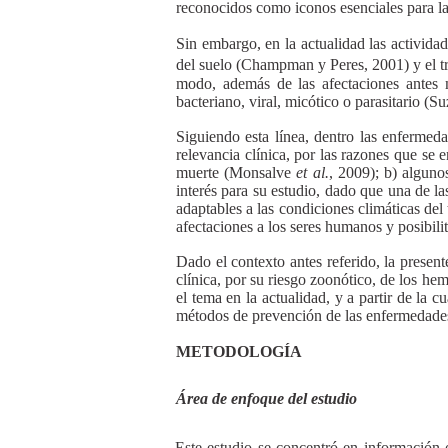
reconocidos como iconos esenciales para l
Sin embargo, en la actualidad las activida
del suelo (Champman y Peres, 2001) y el tr
modo, además de las afectaciones antes 
bacteriano, viral, micótico o parasitario (S
Siguiendo esta línea, dentro las enfermeda
relevancia clínica, por las razones que se 
muerte (Monsalve
et al.
, 2009); b) alguno
interés para su estudio, dado que una de la
adaptables a las condiciones climáticas del
afectaciones a los seres humanos y posibil
Dado el contexto antes referido, la present
clínica, por su riesgo zoonótico, de los hem
el tema en la actualidad, y a partir de la c
métodos de prevención de las enfermedade
METODOLOGÍA
Área de enfoque del estudio
Este estudio se concentró en información 