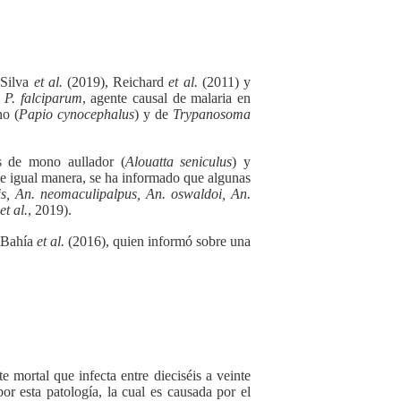
 Silva
et al.
(2019), Reichard
et al.
(2011) y
y
P. falciparum
, agente causal de malaria en
no (
Papio cynocephalus
) y de
Trypanosoma
s de mono aullador (
Alouatta seniculus
) y
 igual manera, se ha informado que algunas
sis, An. neomaculipalpus, An. oswaldoi, An.
et al.
, 2019).
e Bahía
et al.
(2016), quien informó sobre una
ortal que infecta entre dieciséis a veinte
or esta patología, la cual es causada por el