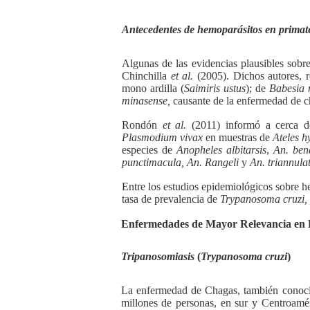
Antecedentes de hemoparásitos en primate
Algunas de las evidencias plausibles sobr
Chinchilla
et al.
(2005). Dichos autores, 
mono ardilla (
Saimiris ustus
); de
Babesia 
minasense,
causante de la enfermedad de c
Rondón
et al.
(2011) informó a cerca 
Plasmodium vivax
en muestras de
Ateles h
especies de
Anopheles albitarsis
,
An. ben
punctimacula, An. Rangeli
y
An. triannula
Entre los estudios epidemiológicos sobre h
tasa de prevalencia de
Trypanosoma cruzi,
Enfermedades de Mayor Relevancia en P
Tripanosomiasis
(
Trypanosoma cruzi
)
La enfermedad de Chagas, también conocid
millones de personas, en sur y Centroaméri