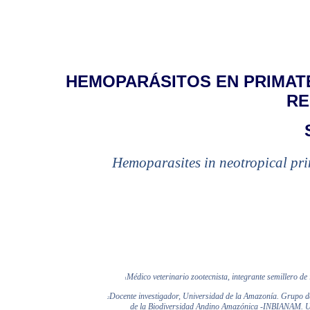
HEMOPARÁSITOS EN PRIMAT
RE
Hemoparasites in neotropical prim
Médico veterinario zootecnista, integrante semillero de
1
Docente investigador, Universidad de la
Amazonía. Grupo de 
2
de la Biodiversidad Andino Amazónica -INBIANAM. Un