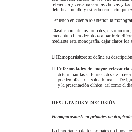
referencia y cercanía con las clínicas y l
debido al amplio y estrecho contacto que e
Teniendo en cuenta lo anterior, la monograf
Clasiﬁcación de los primates; distribución 
encuentran bien deﬁnidos a partir de difere
mediante esta monografía, dejar claros los
Hemoparásitos
: se deﬁne su descripció
Enfermedades de mayor relevancia e
determinan las enfermedades de mayor i
pueden afectar la salud humana. De igua
y la presentación clínica, así como el di
RESULTADOS Y DISCUSIÓN
Hemoparasitosis en primates neotropicale
La importancia de los primates no humanos