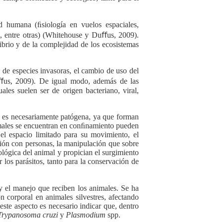
 humana (ﬁsiología en vuelos espaciales,
a, entre otras) (Whitehouse y Duﬀus, 2009).
ibrio y de la complejidad de los ecosistemas
 de especies invasoras, el cambio de uso del
uﬀus, 2009). De igual modo, además de las
les suelen ser de origen bacteriano, viral,
o es necesariamente patógena, ya que forman
nimales se encuentran en conﬁnamiento pueden
, el espacio limitado para su movimiento, el
cción con personas, la manipulación que sobre
lógica del animal y propician el surgimiento
 los parásitos, tanto para la conservación de
 y el manejo que reciben los animales. Se ha
n corporal en animales silvestres, afectando
 este aspecto es necesario indicar que, dentro
Trypanosoma cruzi
y
Plasmodium
spp.