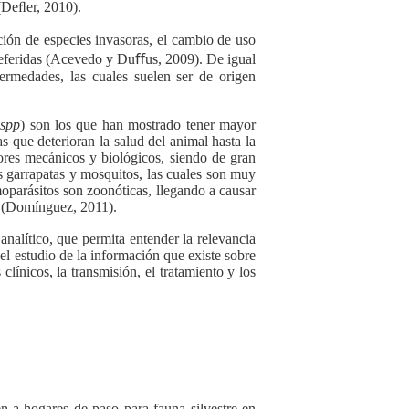
(Deﬂer, 2010).
ción de especies invasoras, el cambio de uso
 referidas (Acevedo y Duﬀus, 2009). De igual
ermedades, las cuales suelen ser de origen
spp
) son los que han mostrado tener mayor
s que deterioran la salud del animal hasta la
ores mecánicos y biológicos, siendo de gran
as garrapatas y mosquitos, las cuales son muy
oparásitos son zoonóticas, llegando a causar
ro (Domínguez, 2011).
analítico, que permita entender la relevancia
 el estudio de la información que existe sobre
 clínicos, la transmisión, el tratamiento y los
n a hogares de paso para fauna silvestre en