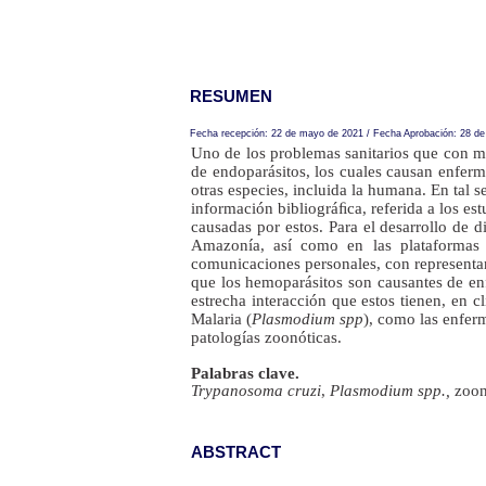
RESUMEN
Fecha recepción: 22 de mayo de 2021 / Fecha Aprobación: 28 de j
Uno de los problemas sanitarios que con ma
de endoparásitos, los cuales causan enfer
otras especies, incluida la humana. En tal s
información bibliográﬁca, referida a los e
causadas por estos. Para el desarrollo de 
Amazonía, así como en las plataformas 
comunicaciones personales, con representan
que los hemoparásitos son causantes de en
estrecha interacción que estos tienen, en c
Malaria (
Plasmodium spp
), como las enfer
patologías zoonóticas.
Palabras clave.
Trypanosoma cruzi
,
Plasmodium spp.,
zoon
ABSTRACT