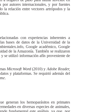
por autores internacionales, y por fuentes
o la relación entre vectores artrópodos y la
blica.
lacionadas con experiencias inherentes a
las bases de datos de la Universidad de la
mbientalex.info, Google académico, Google
rsidad de la Amazonía. También se realizaron
 y se utilizó información afín proveniente de
ramas
Microsoft Word
(2010) y
Adobe Reader,
 datos y plataformas. Se requirió además del
ome
.
 que generan los hemoparásitos en primates
fermedades en diversas especies de animales,
iende fundamental este análisis, ya que, por