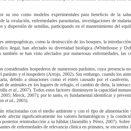
or su uso como modelos experimentales para beneﬁcio de la salud
de la ovulación, enfermedades parasitarias, investigaciones de malari
ón y dispersión de semillas, participando en el mantenimiento del equil
des antropogénicas, como la destrucción de los bosques, la introducción
ﬁco ilegal, han afectado su diversidad biológica (Whitehouse y D
s también se han visto afectados por numerosas enfermedades, las cua
son considerados hospederos de numerosos parásitos, cuya presencia n
e el parásito y el hospedero (Arrojo, 2002). Sin embargo, cuando los a
taria, debido a situaciones como el estrés causado por el cautiverio
d de animales en los lugares de refugio, el cambio de dieta, la intera
hilla
et al.
, 2007). Todos estos factores disminuyen la capacidad inmuno
, 2005; Merck, 2007); por lo tanto, es fundamental identiﬁcar y prevenir
unn
et al.
, 2003).
tán relacionadas con el medio ambiente y con el tipo de alimentación
uede afectar signiﬁcativamente los valores hematológicos y la condició
a posterior reintroducción a su hábitat (Jaramillo y Pérez, 2007). Sobre
antes de enfermedades de relevancia clínica en primates, se encuentra