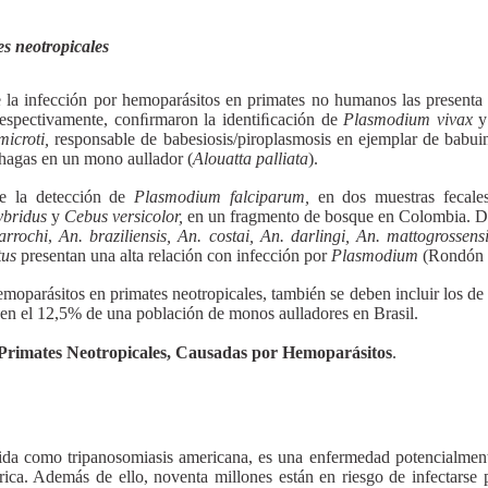
s neotropicales
e la infección por hemoparásitos en primates no humanos las presenta
respectivamente, conﬁrmaron la identiﬁcación de
Plasmodium vivax
microti,
responsable de babesiosis/piroplasmosis en ejemplar de babui
hagas en un mono aullador (
Alouatta palliata
).
de la detección de
Plasmodium falciparum,
en dos muestras fecale
ybridus
y
Cebus versicolor,
en un fragmento de bosque en Colombia. De
arrochi
,
An. braziliensis, An. costai, An. darlingi, An. mattogrossen
tus
presentan una alta relación con infección por
Plasmodium
(Rondón
emoparásitos en primates neotropicales, también se deben incluir los d
en el 12,5% de una población de monos aulladores en Brasil.
rimates Neotropicales, Causadas por Hemoparásitos
.
a como tripanosomiasis americana, es una enfermedad potencialmente m
ca. Además de ello, noventa millones están en riesgo de infectarse p