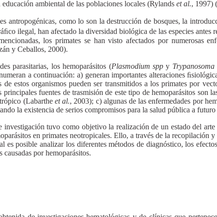
a educación ambiental de las poblaciones locales (Rylands
et al.
, 1997) 
des antropogénicas, como lo son la destrucción de bosques, la introduc
áﬁco ilegal, han afectado la diversidad biológica de las especies antes
mencionadas, los primates se han visto afectados por numerosas enf
uzán y Ceballos, 2000).
des parasitarias, los hemoparásitos (
Plasmodium spp
y
Trypanosoma 
enumeran a continuación: a) generan importantes alteraciones ﬁsiológica
s de estos organismos pueden ser transmitidos a los primates por vect
s principales fuentes de trasmisión de este tipo de hemoparásitos son l
 trópico (Labarthe
et al.
, 2003); c) algunas de las enfermedades por hem
itando la existencia de serios compromisos para la salud pública a futu
e investigación tuvo como objetivo la realización de un estado del arte 
oparásitos en primates neotropicales. Ello, a través de la recopilación y
ual es posible analizar los diferentes métodos de diagnóstico, los efectos
s causadas por hemoparásitos.
obtenida de investigaciones hematológicas y de clínicas que pertenece