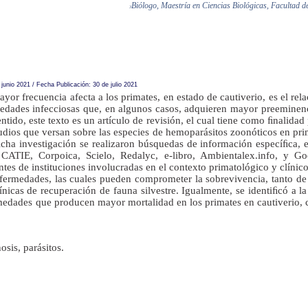
Biólogo, Maestría en Ciencias Biológicas, Facultad d
3
unio 2021 / Fecha Publicación: 30 de julio 2021
yor frecuencia afecta a los primates, en estado de cautiverio, es el re
medades infecciosas que, en algunos casos, adquieren mayor preeminenc
entido, este texto es un artículo de revisión, el cual tiene como ﬁnalidad
studios que versan sobre las especies de hemoparásitos zoonóticos en pr
dicha investigación se realizaron búsquedas de información especíﬁca, e
CATIE, Corpoica, Scielo, Redalyc, e-libro, Ambientalex.info, y G
tes de instituciones involucradas en el contexto primatológico y clínic
fermedades, las cuales pueden comprometer la sobrevivencia, tanto de
línicas de recuperación de fauna silvestre. Igualmente, se identiﬁcó a l
medades que producen mayor mortalidad en los primates en cautiverio, 
osis, parásitos.