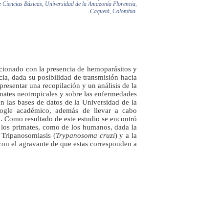
e Ciencias Básicas, Universidad de la
Amazonía Florencia,
Caquetá, Colombia.
lacionado con la presencia de hemoparásitos y
ia, dada su posibilidad de transmisión hacia
 presentar una recopilación y un análisis de la
imates neotropicales y sobre las enfermedades
n las bases de datos de la Universidad de la
oogle académico, además de llevar a cabo
o. Como resultado de este estudio se encontró
 los primates, como de los humanos, dada la
a Tripanosomiasis (
Trypanosoma cruzi
) y a la
con el agravante de que estas corresponden a