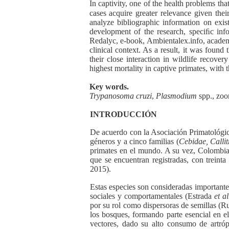
In captivity, one of the health problems th
cases acquire greater relevance given thei
analyze bibliographic information on exis
development of the research, speciﬁc inf
Redalyc, e-book, Ambientalex.info, academi
clinical context. As a result, it was foun
their close interaction in wildlife recover
highest mortality in captive primates, with
Key words.
Trypanosoma cruzi
,
Plasmodium
spp., zoo
INTRODUCCIÓN
De acuerdo con la Asociación Primatológic
géneros y a cinco familias (
Cebidae, Callit
primates en el mundo. A su vez, Colombia 
que se encuentran registradas, con treint
2015).
Estas especies son consideradas importante
sociales y comportamentales (Estrada
et al
por su rol como dispersoras de semillas (
los bosques, formando parte esencial en e
vectores, dado su alto consumo de artróp