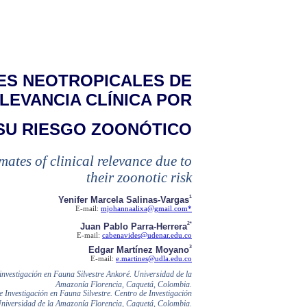
ES NEOTROPICALES DE
LEVANCIA CLÍNICA POR
SU RIESGO ZOONÓTICO
ates of clinical relevance due to
their zoonotic risk
1
Yenifer Marcela Salinas-Vargas
E-mail:
mjohannaalixa@gmail.com*
2*
Juan Pablo Parra-Herrera
E-mail:
cabenavides@udenar.edu.co
3
Edgar Martínez Moyano
E-mail:
e.martines@udla.edu.co
 investigación en Fauna Silvestre Ankoré. Universidad de la
Amazonía Florencia, Caquetá, Colombia.
Investigación en Fauna Silvestre. Centro de Investigación
iversidad de la Amazonía Florencia, Caquetá, Colombia.