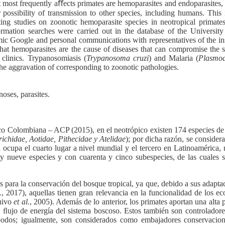
at most frequently aﬀects primates are hemoparasites and endoparasites,
r possibility of transmission to other species, including humans. This 
ting studies on zoonotic hemoparasite species in neotropical primat
ormation searches were carried out in the database of the Universi
c Google and personal communications with representatives of the inst
d that hemoparasites are the cause of diseases that can compromise the
y clinics. Trypanosomiasis (
Trypanosoma cruzi
) and Malaria (
Plasmo
 the aggravation of corresponding to zoonotic pathologies.
noses, parasites.
o Colombiana – ACP (2015), en el neotrópico existen 174 especies de p
richidae, Aotidae, Pithecidae y Atelidae
); por dicha razón, se consider
ocupa el cuarto lugar a nivel mundial y el tercero en Latinoamérica, 
a y nueve especies y con cuarenta y cinco subespecies, de las cuales
s para la conservación del bosque tropical, ya que, debido a sus adapta
.
, 2017), aquellas tienen gran relevancia en la funcionalidad de los e
Ruivo
et al.
, 2005). Además de lo anterior, los primates aportan una alta
l ﬂujo de energía del sistema boscoso. Estos también son controlador
odos; igualmente, son considerados como embajadores conservacionis