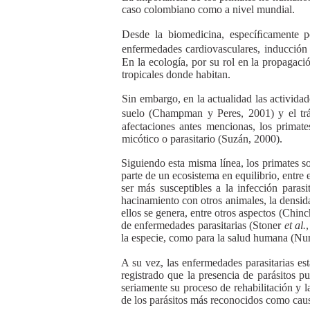
caso colombiano como a nivel mundial.
Desde la biomedicina, especíﬁcamente p
enfermedades cardiovasculares, inducción 
En la ecología, por su rol en la propagaci
tropicales donde habitan.
Sin embargo, en la actualidad las activida
suelo (Champman y Peres, 2001) y el trá
afectaciones antes mencionas, los primate
micótico o parasitario (Suzán, 2000).
Siguiendo esta misma línea, los primates 
parte de un ecosistema en equilibrio, entr
ser más susceptibles a la infección parasi
hacinamiento con otros animales, la densida
ellos se genera, entre otros aspectos (Chinc
de enfermedades parasitarias (Stoner
et al.
la especie, como para la salud humana (N
A su vez, las enfermedades parasitarias es
registrado que la presencia de parásitos p
seriamente su proceso de rehabilitación y l
de los parásitos más reconocidos como caus