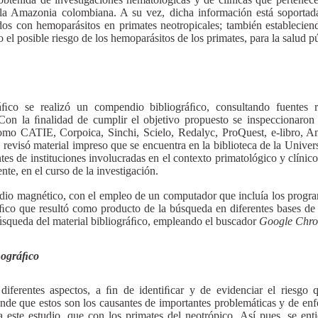
la Amazonia colombiana. A su vez, dicha información está soportada 
os con hemoparásitos en primates neotropicales; también estableciend
l posible riesgo de los hemoparásitos de los primates, para la salud pú
ﬁco se realizó un compendio bibliográﬁco, consultando fuentes re
 Con la ﬁnalidad de cumplir el objetivo propuesto se inspeccionaron 
omo CATIE, Corpoica, Sinchi, Scielo, Redalyc, ProQuest, e-libro, A
revisó material impreso que se encuentra en la biblioteca de la Unive
s de instituciones involucradas en el contexto primatológico y clínico
te, en el curso de la investigación.
medio magnético, con el empleo de un computador que incluía los prog
ráﬁco que resultó como producto de la búsqueda en diferentes bases de
búsqueda del material bibliográﬁco, empleando el buscador
Google Chr
nográﬁco
 diferentes aspectos, a ﬁn de identiﬁcar y de evidenciar el riesgo
tiende que estos son los causantes de importantes problemáticas y de en
a este estudio, que con los primates del neotrópico. Así pues, se ent