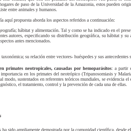
os hogares de paso de la Universidad de la Amazonia, estos pueden origi
xiste entre animales y humanos.
ía aquí propuesta aborda los aspectos referidos a continuación:
geografía; hábitat y alimentación. Tal y como se ha indicado en el pres
ntes autores, especiﬁcando su distribución geográﬁca, su hábitat y su 
 aspectos antes mencionados.
n taxonómica; su relación entre vectores- huéspedes y sus antecedentes s
n primates neotropicales, causadas por hemoparásitos
: a partir
mportancia en los primates del neotrópico (Tripanosomiasis y Malaria)
l modo, sustentados en referentes teóricos mundiales, se evidencia el c
agnóstico, el tratamiento, control y la prevención de cada una de ellas.
s
 ha sido ampliamente demostrada por la comunidad cientíﬁca, desde el