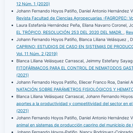
12 Núm. 1 (2020)
Johann Fernando Hoyos Patiño, Daniel Antonio Hernández Vil
Revista Facultad de Ciencias Agropecuarias -FAGROPEC: Vo
Laura Estefanía Hernández Peña, Eliana Navarro Coronel, 
EL TRÓPICO, RESOLUCIÓN 253 DEL 2020 DEL MADR.
,
Rev
Johann Fernando Hoyos Patiño, Blanca Liliana Velásquez , D
CAPRINO: ESTUDIOS DE CASO EN SISTEMAS DE PRODUC
Vol. 11 Núm. 2 (2019)
Blanca Liliana Velásquez Carrascal, Jeimmy Estefany Sayag
FITOFÁRMACOS PARA EL CONTROL DE NEMATODOS GAS
(2021)
Johann Fernando Hoyos Patiño, Eliecer Franco Roa, Daniel 
NATACIÓN SOBRE PARÁMETROS FISIOLÓGICOS Y HEMAT
Blanca Liliana Velásquez Carrascal, Johann Fernando Hoyos P
aportes a la productividad y competitividad del sector en 
(2021)
Johann Fernando Hoyos Patiño, Daniel Antonio Hernández Vil
animal en sistemas de producción caprino del municipio d
Johann Fernando Hoyos-Patiño, Nancy Rodriguez-Colorado, 