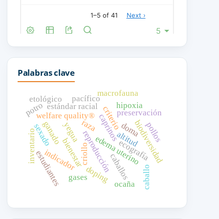
Palabras clave
macrofauna
pacífico
etológico
potro
hipoxia
estándar racial
criterio
preservación
welfare quality®
caprinos
raza
biodiversidad
ganado
pollos
yegua
doma
sexado
inventario
reproducción
altitud
edema uterino
bienestar
ecografía
criollo
indicador
estudiantes
caballos
doping
caballo
gases
ocaña