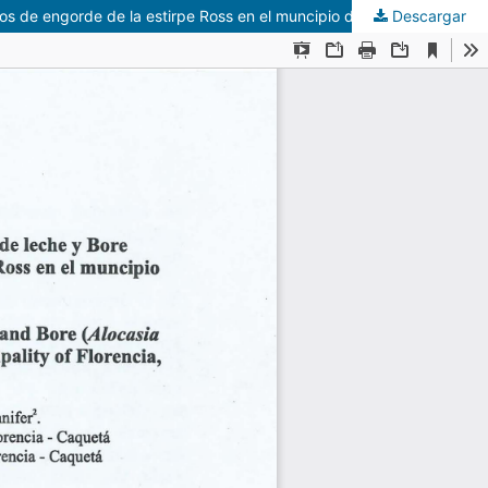
Descargar
Sustitución de diferentes niveles de concentrado comercial por suero de leche y Bore (Alocasia macrorrhiza) en la fase final de pollos de engorde de la estirpe Ross en el muncipio de Florencia, Caquetá, Colombia