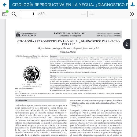
CITOLOGÍA REPRODUCTIVA EN LA YEGUA: ¿DIAGNOSTICO PARA CICLO ESTRAL?