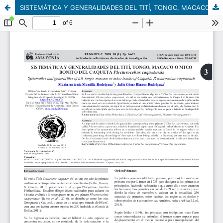
SISTEMÁTICA Y GENERALIDADES DEL TITÍ, TONGO, MACACO O MICO BONITO DEL CAQUETÁ Plecturocebus caquetensis