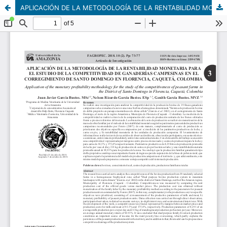
APLICACIÓN DE LA METODOLOGÍA DE LA RENTABILIDAD MONETARIA PARA EL ESTUDIO DE LA COMPETITIVIDAD DE GANADERÍAS CAMPESINAS EN EL CORREGIMIENTO DE SANTO DOMINGO EN FLORENCIA, CAQUETÁ, COLOMBIA