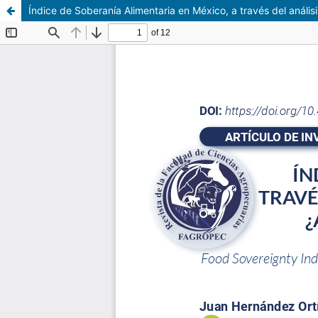
Índice de Soberanía Alimentaria en México, a través del anál