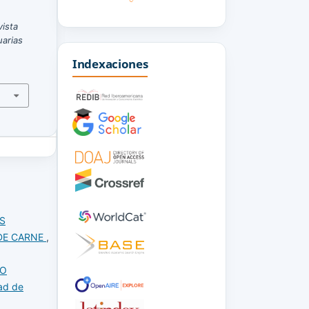
vista
uarias
Indexaciones
S
 DE CARNE
,
ÃO
ad de