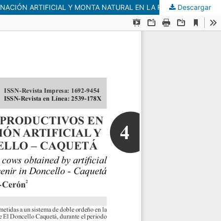
Descargar
EVALUACIÓN DE LOS PARÁMETROS PRODUCTIVOS Y REPRODUCTIVOS EN VACAS DOBLE PROPÓSITO OBTENIDAS POR INSEMINACIÓN ARTIFICIAL Y MONTA NATURAL EN LA FINCA EL PORVENIR EN DONCELLO – CAQUETÁ