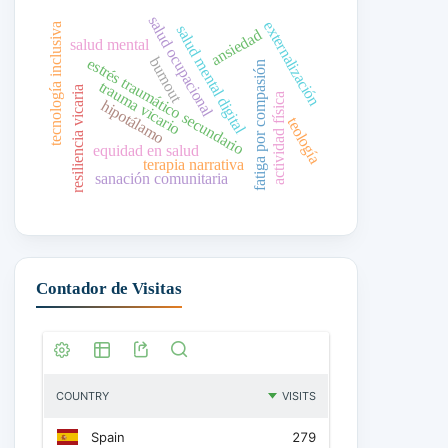
salud ocupacional
externalización
tecnología inclusiva
salud mental digital
ansiedad
salud mental
burnout
estrés traumático secundario
fatiga por compasión
trauma vicario
resiliencia vicaria
actividad física
hipotálamo
teología
equidad en salud
terapia narrativa
sanación comunitaria
Contador de Visitas