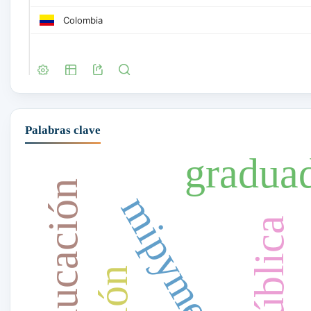
Palabras clave
gradua
mipymes