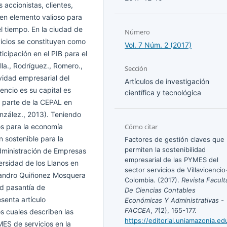
 accionistas, clientes,
en elemento valioso para
el tiempo. En la ciudad de
Número
vicios se constituyen como
Vol. 7 Núm. 2 (2017)
cipación en el PIB para el
illa., Rodríguez., Romero.,
Sección
vidad empresarial del
Artículos de investigación
encio es su capital es
científica y tecnológica
r parte de la CEPAL en
onzález., 2013). Teniendo
Cómo citar
ios para la economía
n sostenible para la
Factores de gestión claves que
permiten la sostenibilidad
dministración de Empresas
empresarial de las PYMES del
ersidad de los Llanos en
sector servicios de Villavicencio
ejandro Quiñonez Mosquera
Colombia. (2017).
Revista Facult
ad pasantía de
De Ciencias Contables
esenta artículo
Económicas Y Administrativas -
FACCEA
,
7
(2), 165-177.
os cuales describen las
https://editorial.uniamazonia.ed
MES de servicios en la