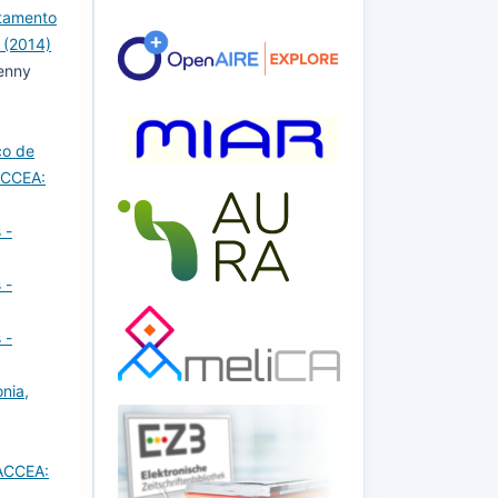
rtamento
 (2014)
Yenny
co de
ACCEA:
 -
 -
 -
nia,
FACCEA: