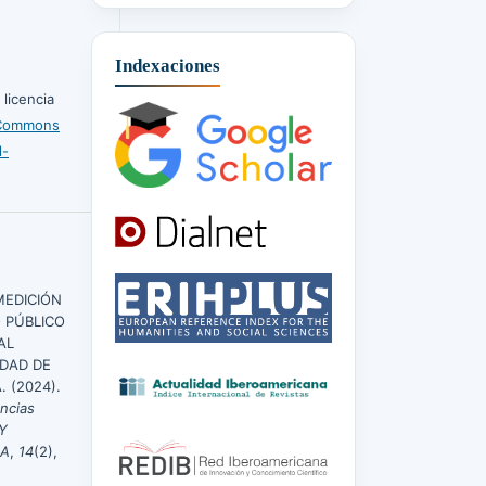
Indexaciones
 licencia
 Commons
l-
MEDICIÓN
O PÚBLICO
AL
UDAD DE
 (2024).
encias
 Y
EA
,
14
(2),