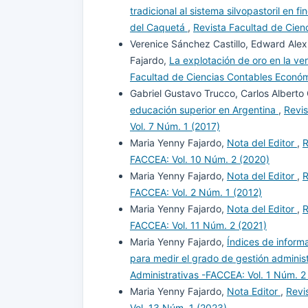
tradicional al sistema silvopastoril en
NICSP 17 en Colombia. Apuntes Conta
del Caquetá
,
Revista Facultad de Cien
Recuperado el 17 de noviembre de 2
Verenice Sánchez Castillo, Edward Alexi
https://revistas.uexternado.edu.co/i
Fajardo,
La explotación de oro en la ve
Facultad de Ciencias Contables Económ
Catastro Bogotá. (2019). Recuperado
Gabriel Gustavo Trucco, Carlos Albert
de
https://www.catastrobogota.gov.co
educación superior en Argentina
,
Revis
uso-publico
Vol. 7 Núm. 1 (2017)
Maria Yenny Fajardo,
Nota del Editor
,
R
Contaduria General de la Nación. (8 
FACCEA: Vol. 10 Núm. 2 (2020)
para el reconocimiento, medición, rev
Maria Yenny Fajardo,
Nota del Editor
,
R
hechos económicos de las entidades 
FACCEA: Vol. 2 Núm. 1 (2012)
Recuperado el 14 de noviembre de 2
Maria Yenny Fajardo,
Nota del Editor
,
R
https://www.contaduria.gov.co/norm
FACCEA: Vol. 11 Núm. 2 (2021)
Maria Yenny Fajardo,
Índices de inform
Contaduria General de la Nacion. (8 
para medir el grado de gestión adminis
conceptual para la preparación y pre
Administrativas -FACCEA: Vol. 1 Núm. 2
financiera de las entidades de gobier
Maria Yenny Fajardo,
Nota Editor
,
Revi
de noviembre de 2020, de
https://w
Vol. 13 Núm. 1 (2023)