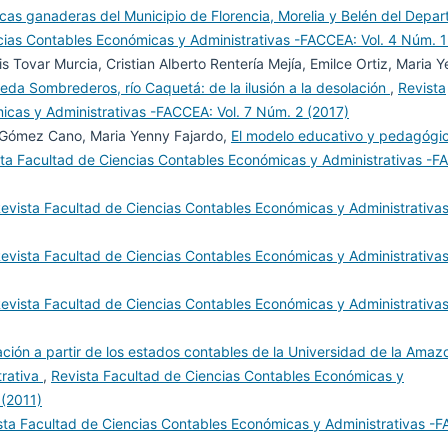
 fincas ganaderas del Municipio de Florencia, Morelia y Belén del Depa
bles(18), 125-143.
cias Contables Económicas y Administrativas -FACCEA: Vol. 4 Núm. 1
020, de
s Tovar Murcia, Cristian Alberto Rentería Mejía, Emilce Ortiz, Maria 
ndex.php/contad/article/view/4668
reda Sombrederos, río Caquetá: de la ilusión a la desolación
,
Revista
icas y Administrativas -FACCEA: Vol. 7 Núm. 2 (2017)
 el 21 de noviembre de 2020,
o Gómez Cano, Maria Yenny Fajardo,
El modelo educativo y pedagógi
/glosario-catastral/bienes-de-
ta Facultad de Ciencias Contables Económicas y Administrativas -F
evista Facultad de Ciencias Contables Económicas y Administrativas
de septiembre de 2014). normas
elación y presentación de los
evista Facultad de Ciencias Contables Económicas y Administrativas
de gobierno. Colombia.
020, de
evista Facultad de Ciencias Contables Económicas y Administrativas
as1
ación a partir de los estados contables de la Universidad de la Amazo
de octubre de 2015). marco
trativa
,
Revista Facultad de Ciencias Contables Económicas y
sentación de información
 (2011)
no . Colombia. Recuperado el 14
sta Facultad de Ciencias Contables Económicas y Administrativas -
ww.contaduria.gov.co/marco-