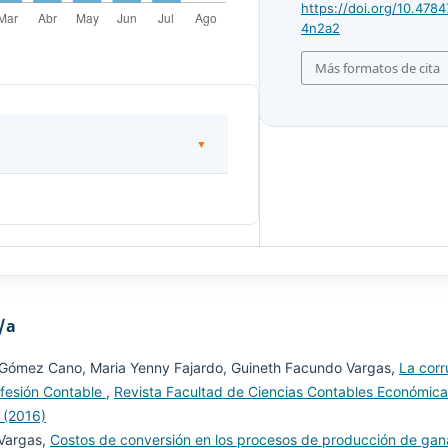
https://doi.org/10.4784
4n2a2
Más formatos de cita
 Florencia, Caquetá, Colombia.
7). Recuperación del espacio
encia. Recuperado el 14 de
/a
e/11634/9676
o Gómez Cano, Maria Yenny Fajardo, Guineth Facundo Vargas,
La corr
rofesión Contable
,
Revista Facultad de Ciencias Contables Económica
 noviembre de 2016).
 (2016)
ción, medición y revelación de
 Vargas,
Costos de conversión en los procesos de producción de gan
 y culturales de acuerdo con la