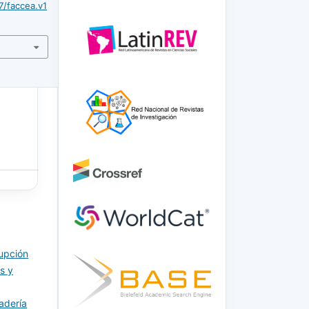
7/faccea.v1
upción
s y
adería