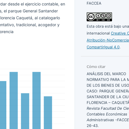
FACCEA
dar desde el ejercicio contable, en
s, el parque General Santander
Florencia Caquetá, al catalogarlo
ntativo, tradicional, acogedor y
Esta obra está bajo una
lorencia
internacional
Creative
Atribución-NoComercia
CompartirIgual 4.0
.
Cómo citar
ANÁLISIS DEL MARCO
NORMATIVO PARA LA 
DE LOS BIENES DE US
CASO: PARQUE GENER
SANTANDER DE LA CI
FLORENCIA – CAQUETÁ.
Revista Facultad De Ci
Contables Económicas
Administrativas -FACC
26-43.