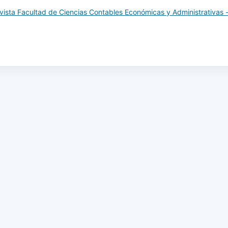
vista Facultad de Ciencias Contables Económicas y Administrativas 
es de uso público en el modelo
uadernos de contabilidad,
al/Temp/MicrosoftEdgeDownloads/ea52da06-
_visor_jats%20(1).pdf
oración de bienes de uso público
de gobierno en Colombia. Una
icos. Libros de contabilidad,
11144/Javeriana.cc19-48.vbup
. Recuperado el 11 de
erencie.com/elementos-de-los-