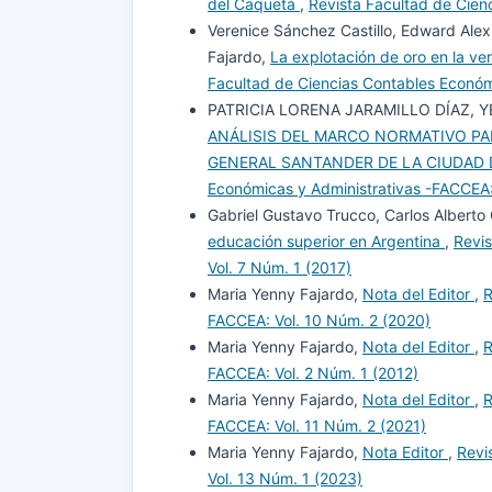
del Caquetá
,
Revista Facultad de Cien
Verenice Sánchez Castillo, Edward Alexi
Fajardo,
La explotación de oro en la ve
Facultad de Ciencias Contables Económ
PATRICIA LORENA JARAMILLO DÍAZ, 
ANÁLISIS DEL MARCO NORMATIVO PA
GENERAL SANTANDER DE LA CIUDAD 
Económicas y Administrativas -FACCEA:
Gabriel Gustavo Trucco, Carlos Albert
educación superior en Argentina
,
Revis
Vol. 7 Núm. 1 (2017)
Maria Yenny Fajardo,
Nota del Editor
,
R
FACCEA: Vol. 10 Núm. 2 (2020)
Maria Yenny Fajardo,
Nota del Editor
,
R
FACCEA: Vol. 2 Núm. 1 (2012)
Maria Yenny Fajardo,
Nota del Editor
,
R
FACCEA: Vol. 11 Núm. 2 (2021)
Maria Yenny Fajardo,
Nota Editor
,
Revi
Vol. 13 Núm. 1 (2023)