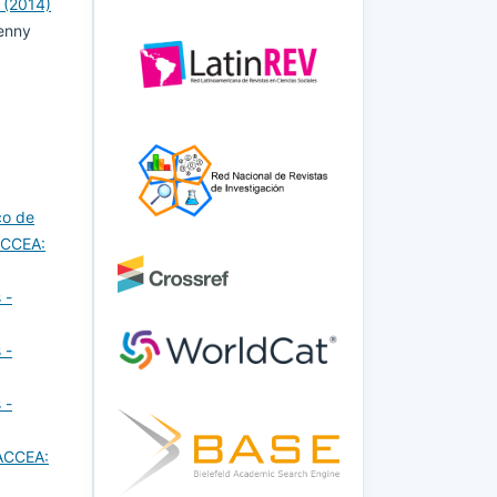
 (2014)
Yenny
co de
ACCEA:
 -
 -
 -
FACCEA: