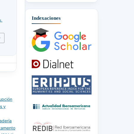
Indexaciones
u.
upción
s y
adería
rtamento