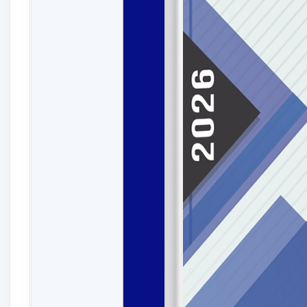
Carranza Romero, J. E., González Espitia, C., & Bocane
evidencia a partir de datos de panel en colombia. , 3
doi:
https://doi.org/10.15446/cuad.econ.v39n79.4304
Carrillo Pumarejo, R. E. (2019). Determinantes económ
doi:
https://doi.org/10.21803/pensam.v12i24.332
Choe, J. (2008). Income inequality and crime in the Uni
Christensen, H. B., Hail, L., & Leuz, C. (2021). Mandat
Studies, 26(3), 1176–1248. doi:
https://doi.org/10.100
Conley, J. P., & Wang, P. (2006). Crime and ethics. Jou
Díaz Martínez, G. A. (2023). Efectividad en las medida
Colombia. Obtenido de
https://bdigital.uexternado.