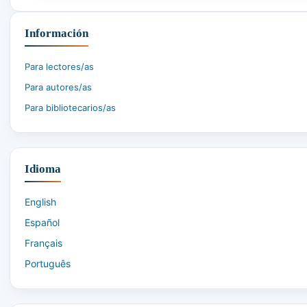
Naranjo Acosta, W. G. (2025). Un acercamiento heterodo
https://revistas.ut.edu.co/index.php/gestionyfinanzas/
Información
North, D. C. (1991). Institutions, institutional chang
Para lectores/as
doi:
https://doi.org/10.1017/CBO9780511808678
Para autores/as
Para bibliotecarios/as
OECD. (2021). Latin American Economic Outlook 2021: M
doi:
https://doi.org/10.1787/29641414-en
Palacios Chaves, J. E. (2020). Influencia de la crimin
Idioma
Bucaramanga : Universidad Autonóma de Bucaraman
English
Pérez Molina, J. E., Echeverria Bravo, J. S., & Vega G
Español
de regresión múltiple. Caso Ecuador. Revista Ñeque, 7(
Français
Português
Plotnikov, D. (2020). Crime and Output: Theory and App
de
https://www.imf.org/en/Publications/WP/Issues/20
48799