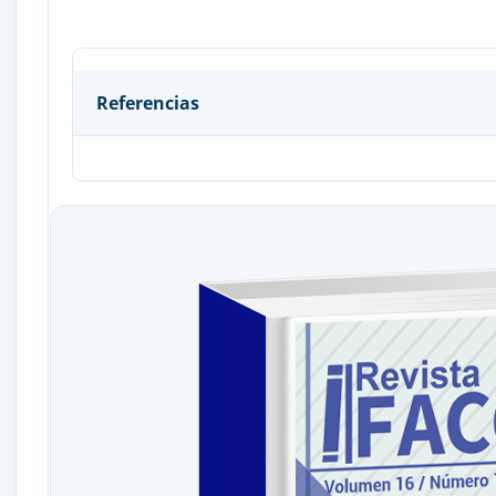
Referencias
Acemoglu, D., & Robinson, J. A. (2012). Why nations fai
Akpom, U. N., & Doss, A. D. (2018). Estimating the im
Resolution, 10(2), 9-18. doi:
https://doi.org/10.5897/J
Alvarado, N., Norza, E., Perez Vincent, S. M., Tobón, 
COVID-19. Banco Interamericano de Desarrollo BID. doi
Barro, R. J. (1991). Economic growth in a cross section
Becker, G. S. (1968). Crime and Punishment: An Economi