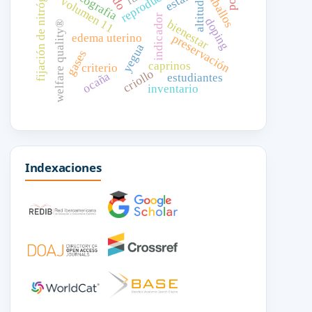
fijación de nitrógeno
reproducción
caballos
ecografía
volumen 11
altitud
indicador
doping
bienestar
welfare quality®
edema uterino
preservación
yegua
gases
caprinos
criterio
criollo
ocaña
estudiantes
inventario
Indexaciones