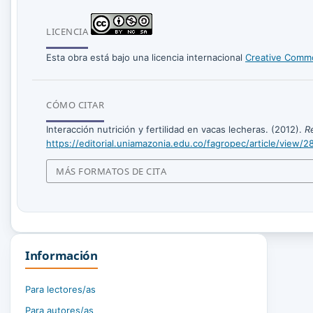
LICENCIA
Esta obra está bajo una licencia internacional
Creative Commo
CÓMO CITAR
Interacción nutrición y fertilidad en vacas lecheras. (2012).
R
https://editorial.uniamazonia.edu.co/fagropec/article/view/2
MÁS FORMATOS DE CITA
Información
Para lectores/as
Para autores/as