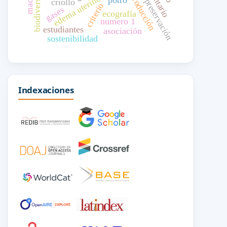
inventario
biodiversidad
reproducción
edema uterino
potro
preservación
criollo
criterio
gases
ecografía
numero 1
estudiantes
asociación
sostenibilidad
Indexaciones