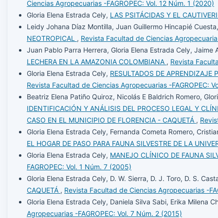
Ciencias Agropecuarias -FAGROPEC: Vol. 12 Núm. 1 (2020)
Gloria Elena Estrada Cely,
LAS PSITÁCIDAS Y EL CAUTIVER
Leidy Johana Díaz Montilla, Juan Guillermo Hincapié Cuesta,
NEOTROPICAL
,
Revista Facultad de Ciencias Agropecuari
Juan Pablo Parra Herrera, Gloria Elena Estrada Cely, Jaime
LECHERA EN LA AMAZONIA COLOMBIANA
,
Revista Facult
Gloria Elena Estrada Cely,
RESULTADOS DE APRENDIZAJE P
Revista Facultad de Ciencias Agropecuarias -FAGROPEC: Vo
Beatriz Elena Patiño Quiroz, Nicolás E Baldrich Romero, Glo
IDENTIFICACIÓN Y ANÁLISIS DEL PROCESO LEGAL Y CLÍ
CASO EN EL MUNICIPIO DE FLORENCIA - CAQUETÁ
,
Revis
Gloria Elena Estrada Cely, Fernanda Cometa Romero, Cristia
EL HOGAR DE PASO PARA FAUNA SILVESTRE DE LA UNIV
Gloria Elena Estrada Cely,
MANEJO CLÍNICO DE FAUNA SILVE
FAGROPEC: Vol. 1 Núm. 7 (2005)
Gloria Elena Estrada Cely, D. W. Sierra, D. J. Toro, D. S. Cast
CAQUETÁ
,
Revista Facultad de Ciencias Agropecuarias -F
Gloria Elena Estrada Cely, Daniela Silva Sabi, Erika Milena
Agropecuarias -FAGROPEC: Vol. 7 Núm. 2 (2015)