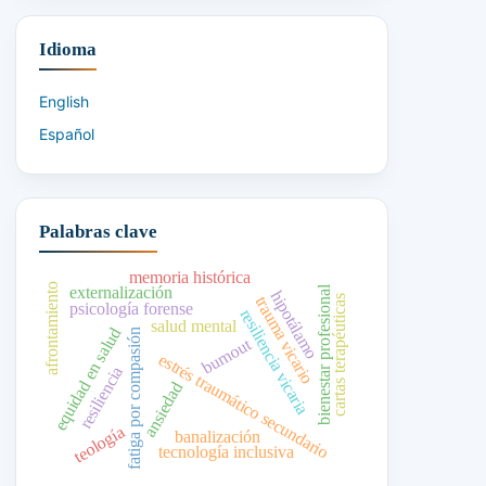
Idioma
English
Español
Palabras clave
memoria histórica
afrontamiento
externalización
bienestar profesional
hipotálamo
cartas terapéuticas
trauma vicario
psicología forense
resiliencia vicaria
salud mental
equidad en salud
fatiga por compasión
burnout
estrés traumático secundario
resiliencia
ansiedad
teología
banalización
tecnología inclusiva