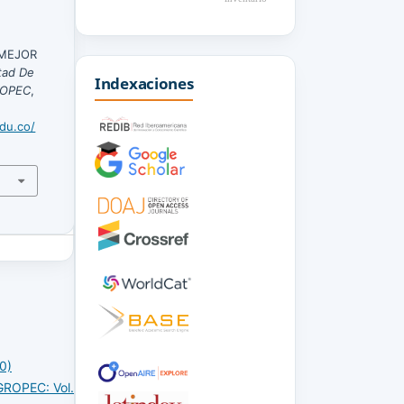
 MEJOR
tad De
Indexaciones
ROPEC
,
edu.co/
0)
GROPEC: Vol.