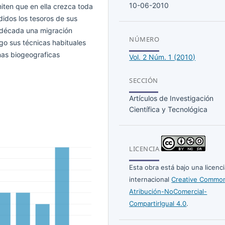
10-06-2010
iten que en ella crezca toda
didos los tesoros de sus
 década una migración
NÚMERO
go sus técnicas habituales
as biogeograficas
Vol. 2 Núm. 1 (2010)
SECCIÓN
Artículos de Investigación
Científica y Tecnológica
LICENCIA
Esta obra está bajo una licenc
internacional
Creative Commo
Atribución-NoComercial-
CompartirIgual 4.0
.