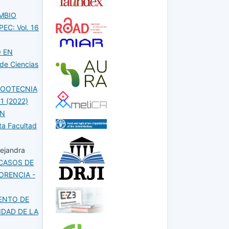
MBIO
EC: Vol. 16
 EN
 de Ciencias
ZOOTECNIA
1 (2022)
EN
ta Facultad
lejandra
 CASOS DE
ORENCIA -
IENTO DE
IDAD DE LA