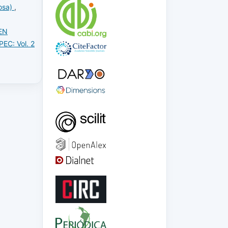
osa)
,
EN
EC: Vol. 2