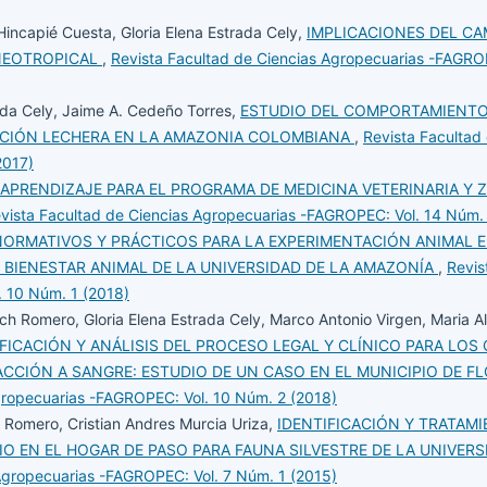
Hincapié Cuesta, Gloria Elena Estrada Cely,
IMPLICACIONES DEL CA
 NEOTROPICAL
,
Revista Facultad de Ciencias Agropecuarias -FAGROP
rada Cely, Jaime A. Cedeño Torres,
ESTUDIO DEL COMPORTAMIENTO
CIÓN LECHERA EN LA AMAZONIA COLOMBIANA
,
Revista Facultad
2017)
APRENDIZAJE PARA EL PROGRAMA DE MEDICINA VETERINARIA Y 
vista Facultad de Ciencias Agropecuarias -FAGROPEC: Vol. 14 Núm. 
NORMATIVOS Y PRÁCTICOS PARA LA EXPERIMENTACIÓN ANIMAL 
Y BIENESTAR ANIMAL DE LA UNIVERSIDAD DE LA AMAZONÍA
,
Revis
 10 Núm. 1 (2018)
rich Romero, Gloria Elena Estrada Cely, Marco Antonio Virgen, Maria A
IFICACIÓN Y ANÁLISIS DEL PROCESO LEGAL Y CLÍNICO PARA LOS
CCIÓN A SANGRE: ESTUDIO DE UN CASO EN EL MUNICIPIO DE FL
gropecuarias -FAGROPEC: Vol. 10 Núm. 2 (2018)
 Romero, Cristian Andres Murcia Uriza,
IDENTIFICACIÓN Y TRATAM
O EN EL HOGAR DE PASO PARA FAUNA SILVESTRE DE LA UNIVERS
Agropecuarias -FAGROPEC: Vol. 7 Núm. 1 (2015)