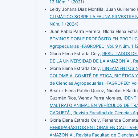
13 Núm. 1 (2021)
Leidy Johana Díaz Montilla, Juan Guillermo 
CLIMÁTICO SOBRE LA FAUNA SILVESTRE
Núm. 1 (2024)
Juan Pablo Parra Herrera, Gloria Elena Est
BOVINOS DOBLE PROPÓSITO EN PRODUC
Agropecuarias -FAGROPEC: Vol. 9 Núm. 1 (
Gloria Elena Estrada Cely,
RESULTADOS DE 
DE LA UNIVERSIDAD DE LA AMAZONÍA
,
Re
Gloria Elena Estrada Cely,
LINEAMIENTOS 
COLOMBIA: COMITÉ DE ÉTICA, BIOÉTICA 
de Ciencias Agropecuarias -FAGROPEC: Vol.
Beatriz Elena Patiño Quiroz, Nicolás E Bald
Guzmán Ríos, Wendy Parra Morales,
IDENT
MALTRATO ANIMAL EN VEHÍCULOS DE TRA
CAQUETÁ
,
Revista Facultad de Ciencias A
Gloria Elena Estrada Cely, Fernanda Cometa
HEMOPARÁSITOS EN LORAS EN CAUTIVERI
AMAZONIA
,
Revista Facultad de Ciencias 