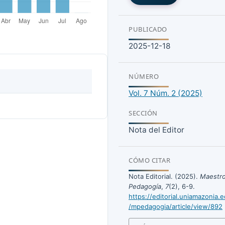
PUBLICADO
2025-12-18
NÚMERO
Vol. 7 Núm. 2 (2025)
SECCIÓN
la dignidad de la
 N. E. Orozco Camacho &
Nota del Editor
persona: laboratorio
d de San Buenaventura.
CÓMO CITAR
Nota Editorial. (2025).
Maestro
Pedagogía
,
7
(2), 6-9.
 (2025). La Poesía como
https://editorial.uniamazonia.
a. Ciencia Y Reflexión,
/mpedagogia/article/view/892
/cr.v4i2.417