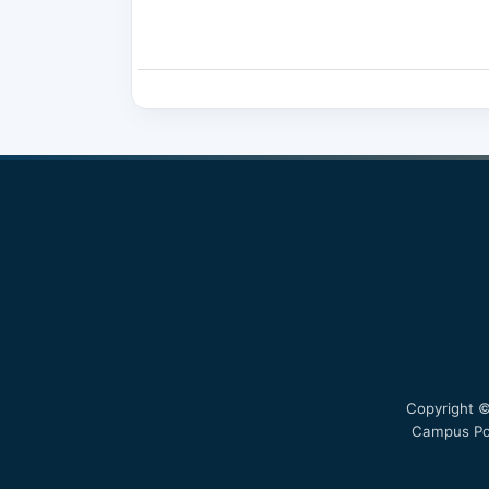
Olmos-Ochoa, T. T., Fenwick, K. M., Ganz,
Penney, L. S., Barnard, J. M., Miake-Lye, I.
Finley, E. P. (2021). Reflective writing: a 
learning and improved effectiveness in imp
Implementation Science Communications, 2
https://doi.org/10.1186/S43058-021-0020
Sweet, S. F. (2023). Using Guided Critical 
Deepened and Transformative Learning in
Journal of Research on Leadership Educati
https://doi.org/10.1177/1942775122111895
Copyright ©
Campus Porv