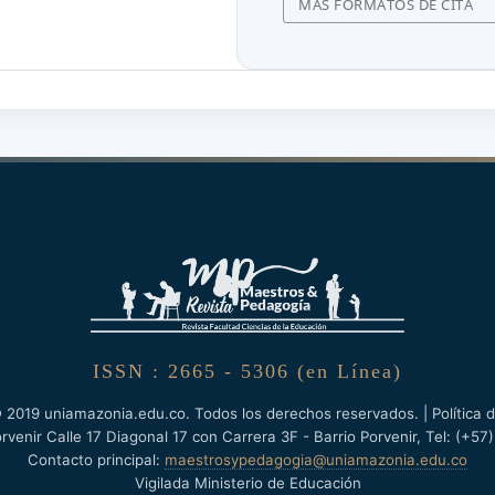
MÁS FORMATOS DE CITA
 D. A., Chawla, N.,
 M., Hamilton, A. B., &
tool to support continuous
lementation facilitators.
(1), 1–8.
3-Z/FIGURES/3
Reflection to Discover
 Leadership Education.
on, 18(4), 600–621.
1
ISSN : 2665 - 5306 (en Línea)
 2019 uniamazonia.edu.co. Todos los derechos reservados. | Política d
enir Calle 17 Diagonal 17 con Carrera 3F - Barrio Porvenir, Tel: (+5
Contacto principal:
maestrosypedagogia@uniamazonia.edu.co
Vigilada Ministerio de Educación