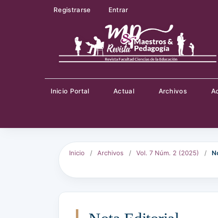
Registrarse
Entrar
Inicio Portal
Actual
Archivos
A
Inicio
/
Archivos
/
Vol. 7 Núm. 2 (2025)
/
No