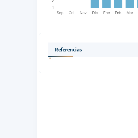
Referencias
Correa, A. (2023). Persona, genealogía de 
persona y su relación con la bioética. En
G. A. Molina Garrido (Eds.), Humanismo y 
interdisciplinario (pp. 13–36). Universida
https://hdl.handle.net/10819/12138
Correa, A., Sánchez, M., & Sánchez, K. Y.
Dispositivo para Promover la Lectura Crític
4(2), 2305–2324.
https://doi.org/10.70747