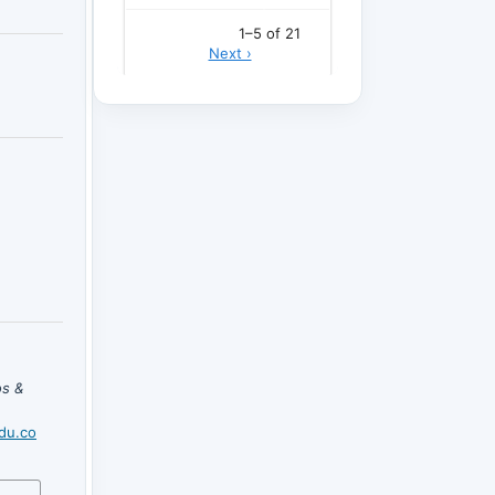
s &
edu.co