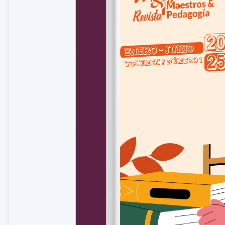
Bases curriculares para la educación Inicial y Preescolar. (2
Bedoya, J. (2014). Pedagogía, ¿Enseñar a Pensar? Bogotá D.
Bernardo, M. (1986). Antología de Obras de títeres y Teatro. 
Bruner, J. (1987). La importancia de la educación. New York,
Cebrián, B. (2016). El títere y su valor educativo. Análisis de 
Universidad de Valladolid.
Cerda, H., & Cerda, E. (1994). El teatro de títeres en la educ
Constitución Política de Colombia. (04 de 07 de 1991). Gac
Decreto 1278. (19 de 06 de 2002). Presidencia de la Repúbli