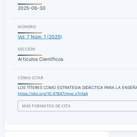
Hernández, R. (2014). Metodología de la Investigación (6ª Ed
2025-06-30
Jonassen, D. (2000). El diseño de entornos constructivistas 
NÚMERO
Kemmis, S. (1988). Cómo planificar la investigación-acción. 
Vol. 7 Núm. 1 (2025)
colombiano. Bogotá D.C, Colombia.
SECCIÓN
Artículos Científicos
Ley general de educación. (08 de 02 de 1994). Congreso de 
Loaiza, A. (2009). Validez y fiabilidad de encuestas cerradas
CÓMO CITAR
LOS TÍTERES COMO ESTRATEGIA DIDÁCTICA PARA LA ENSEÑ
Magariño, M. (1996). Propuestas metodológicas para la enseñ
https://doi.org/10.47847/myp.v7n1a4
de Granada.
MÁS FORMATOS DE CITA
Marqués, A. (2009). Los títeres como recurso en la Educación
cultura visual, 225- 240.