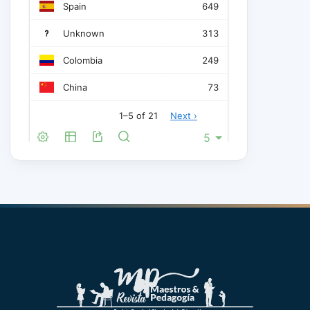
Saldarriaga, P., & Loor, M. (2016). La teoría constructivista
Strauss, A., & Corbin , J. (2002). Bases de la investigación C
Universidad de Antioquia.
Sylva, M. (2009). David Ausubel y su aporte a la educación.
Trueba, B. (1990). El ambiente también educa. Infancia, Educ
UNICEF. (2018). Plan Estratégico de UNICEF, 2018–2021: Res
Universidad de la Amazonía. (16 de 07 de 2008). Plan de gest
Velazco, M., & Mosquera, C. (2010). Estrategias Didácticas p
Woodhead, M., & Oates, J. (2012). El cerebro en desarrollo. T