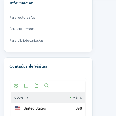
Max-Neef, M. (1994). La Incertidumbre de la Certeza y las Pos
Información
Ministerio de Educación Nacional. (11 de 09 de 1997). Serie 
Para lectores/as
Para autores/as
Moreira, M. (2012). ¿Al final, qué es Aprendizaje Significativo
Para bibliotecarios/as
Nelson, C. A. (2000). Plasticidad Neuronal y Desarrollo Infan
Oltra, M. (2013). Cuando los muñecos curan: títeres, educació
Contador de Visitas
Oltra, M. (2013). Los títeres: un recurso educativo. Revista d
siglo XXI. Revista Española de pedagogía, 277-291.
Oltra, M. (2014). El títere como objeto educativo: propuestas
Rioseco, E. (2010). Manual de títeres. Santiago de Chile: Fun
concepción pedagógica Contemporánea. Tendencias Pedagó