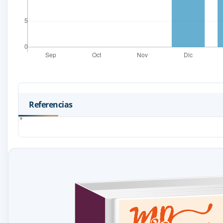
Referencias
Álvarez, M. (2019). ¿Qué quieren ser los niños de grandes? V
Amado, B., & Szulkin, C. (2008). Hablando se entienden los tí
Arenas, B., & Rojas, G. (2010). Pedagogía General. Florencia
Astell, C. (2002). Yo soy la historia: el arte de los títeres en