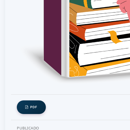
Nacional.
Decreto 1860. (05 de 08 de 1994). Presidencia de la Repúbli
Bogotá D.C, Colombia: Ministerio de educación Nacional.
Decreto 2247. (11 de 09 de 1997). Congreso de la República d
Educación Nacional.
Domínguez, S., & Balladares, M. (2015). Los Títeres como es
Universidad Indoamérica.
Elliot, J. (2000). La investigación - acción en educación. Mad
García, M. (2002). La concepción histórico - cultural de Lev
PDF
González, R. (1999). Concepciones y enfoques de aprendizaje
PUBLICADO