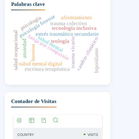
Palabras clave
psicología forense
afrontamiento
psicología
trauma colectivo
tecnología inclusiva
salud ocupacional
estrés traumático secundario
fatiga por compasión
salud mental
cambio climático
trauma vicario
teología
ansiedad
burnout
hipotálamo
salud mental digital
escritura terapéutica
Contador de Visitas